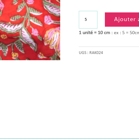
quantité
Ajouter 
de
Tissu
1 unité = 10 cm
: ex : 5 = 50c
indien
Umri
UGS :
RAK024