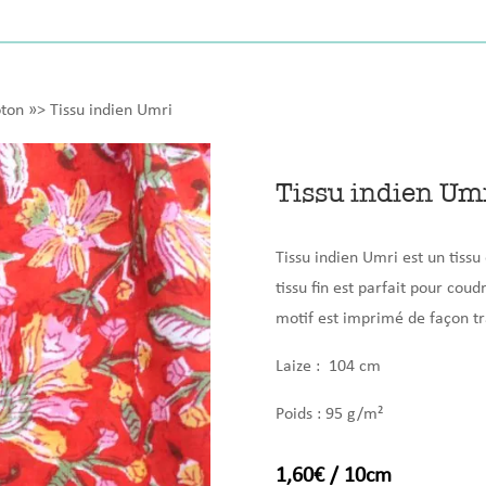
Les kits Daydream
ton
»> Tissu indien Umri
Le
Tissu indien Um
Les tissus Nora
Les tissus Aika
Les tissus Paloma
Tissu indien Umri est un tiss
Couture à la carte
Chouchou | sur commande
A
Les kits Nora
Les kits Aika
Les kits Paloma
tissu fin est parfait pour coud
Le patron Nora
Le patron Aika
motif est imprimé de façon tr
Laize : 104 cm
Poids : 95
g/m²
1,60
€
/ 10cm