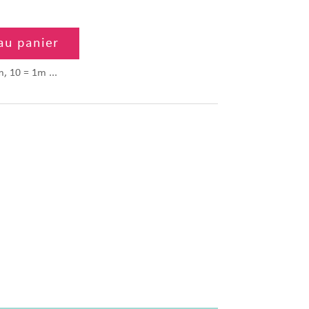
au panier
m, 10 = 1m ...