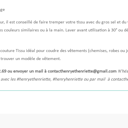
uge
eur, il est conseillé de faire tremper votre tissu avec du gros sel et d
es couleurs similaires ou à la main.
Laver avant utilisation à 30° ou dé
 couture
Tissu idéal pour coudre des vêtements (chemises, robes ou j
r trouver un modèle de vêtement.
02.69 ou envoyer un mail à
contacthenryethenriette@gmail.com
N'hés
 avec les
#henryethenriette
,
#henryhenriette
ou par mail à contacth