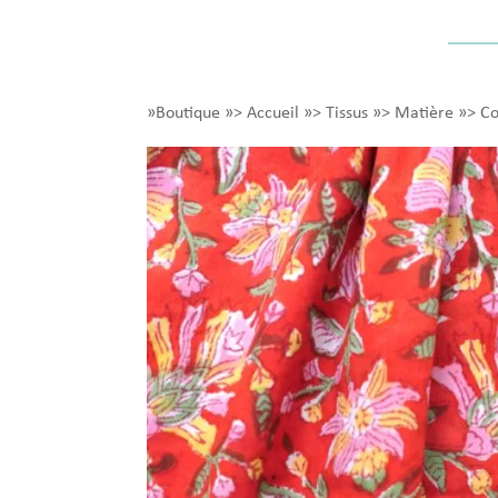
»Boutique
»>
Accueil
»>
Tissus
»>
Matière
»>
Co