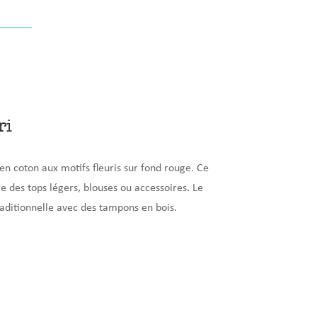
l
r
s
d
u
c
o
m
p
t
s kits L’heure bleue
e
ri
u en coton aux
motifs fleuris sur fond rouge
.
Ce
telier cabas
re des tops légers, blouses ou accessoires. Le
aditionnelle avec des tampons en bois.