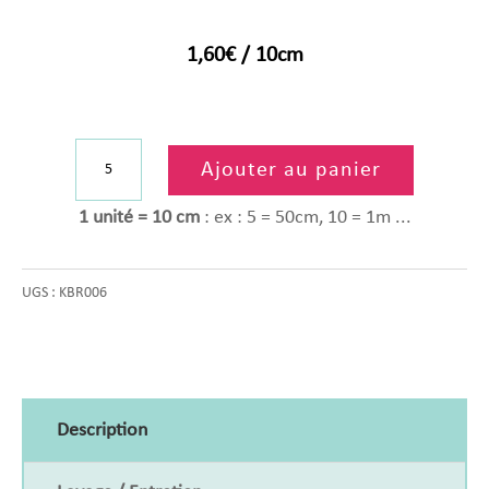
1,60
€
/ 10cm
quantité
de
Ajouter au panier
Tissu
1 unité = 10 cm
: ex : 5 = 50cm, 10 = 1m ...
coton
bleu
UGS :
KBR006
marine
rayure
lurex
multico
Description