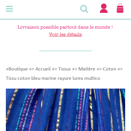
Détails
P
du
compt
Livraison possible partout dans le monde !
Voir les détails
»Boutique
»>
Accueil
»>
Tissus
»>
Matière
»>
Coton
»>
Tissu coton bleu marine rayure lurex multico