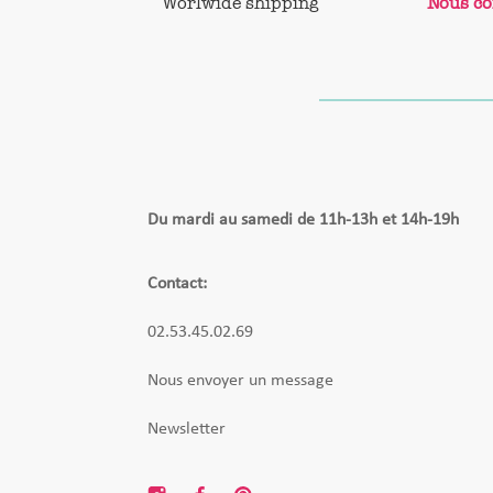
Worlwide shipping
Nous co
Du mardi au samedi de 11h-13h et 14h-19h
Contact:
02.53.45.02.69
Nous envoyer un message
Newsletter
I
F
P