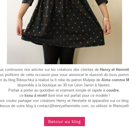
us continuons nos articles sur les créations des clientes de
Henry et Henriet
us profitons de cette occasion pour vous annoncer le réassort du
tissu pomm
n du blog
Bibouchka
à réalisé la It robe du patron Mulpep de
Aime comme M
disponible à la boutique au 30 rue Léon Jamin à Nantes.
Parfait à porter au quotidien et vraiment simple et rapide à
coudre
,
ce
tissu à motif
doré irisé est parfait pour ce modèle !
us voulez partager vos créations Henry et Henriette et apparaître sur ce blo
esse de votre blog à contact@henryethenriette.com, ou utilisez le #henryeth
Retour au blog