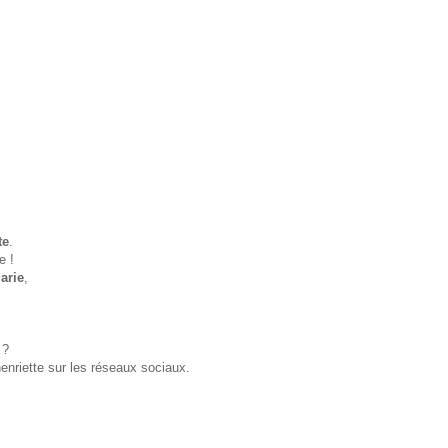
te
.
e
!
arie
,
g ?
enriette sur les réseaux sociaux.